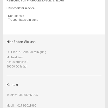
Reinigung von Photovoltaik-/Solaranlagen
Hausmeisterservice
- Kehrdienste
- Treppenhausreinigung
Hier finden Sie uns
OZ Glas- & Gebäudereinigung
Michael Zorr
Schustergasse 2
99100 Döllstädt
Kontakt
Telefon: 036206/263847
Mobil: 0173/1011990